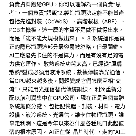
負責資料餵給GPU，你可以理解為一個負責“思
考”，一個負責“餵飯”2.製造瓶頸決定能不能量產
包括先進封裝（CoWoS）、高階載板（ABF）、
PCB主機板，這一層的本質不是做不做得出來，
而是「能不能大規模做出來」。 3.系統運作是真
正的隱形瓶頸這部分最容易被忽略，但最關鍵。
AI工廠最先卡住的不是算力，而是有沒有足夠電
力供它運作。 散熱系統功耗太高，已經從“風扇
散熱”變成必須用液冷系統；數據傳輸靠光通信，
當GPU越來越多後，問題變成它們怎麼互相“交
流”，只能用光通信替代傳統銅線。 利潤重新分
配以前利潤集中在GPU公司，現在正是整個實體
系統鏈條分錢。 包括記憶體、封裝、材料、電力
設備、液冷系統、光通信，誰卡住物理瓶頸，誰
拿走利潤。這是今年以來為什麼各種風口此起彼
落的根本原因。 AI正在從“晶片時代”，走向“AI工