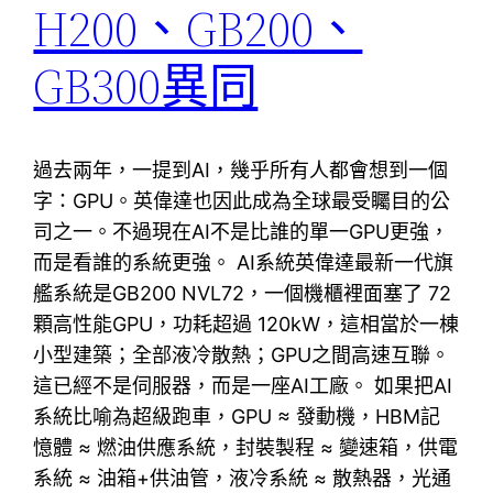
H200、GB200、
GB300異同
過去兩年，一提到AI，幾乎所有人都會想到一個
字：GPU。英偉達也因此成為全球最受矚目的公
司之一。不過現在AI不是比誰的單一GPU更強，
而是看誰的系統更強。 AI系統英偉達最新一代旗
艦系統是GB200 NVL72，一個機櫃裡面塞了 72
顆高性能GPU，功耗超過 120kW，這相當於一棟
小型建築；全部液冷散熱；GPU之間高速互聯。
這已經不是伺服器，而是一座AI工廠。 如果把AI
系統比喻為超級跑車，GPU ≈ 發動機，HBM記
憶體 ≈ 燃油供應系統，封裝製程 ≈ 變速箱，供電
系統 ≈ 油箱+供油管，液冷系統 ≈ 散熱器，光通