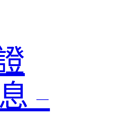
認證
息 –