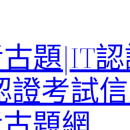
考古題|IT
T認證考試信
st考古題網