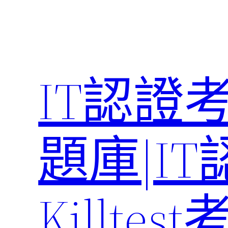
Skip
to
content
IT認證
題庫|I
Killte