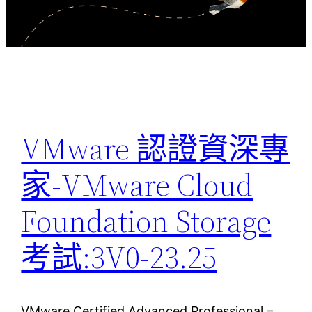
VMware 認證資深專
家-VMware Cloud
Foundation Storage
考試:3V0-23.25
VMware Certified Advanced Professional –