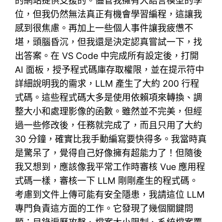
的網站提供支援的。儘管我擁有大語言模型的學
位，但我仍然無法真正有機會學習編程，這讓我
感到很焦慮。再加上一些個人事件讓我疲憊不
堪，頭腦昏沉，但我還是決定認真嘗試一下，找
出答案。在 VS Code 中完成所有設定後，打開
AI 面板，授予程式碼庫存取權限，並在提示符中
詳細說明我的需求，LLM 產生了大約 200 行程
式碼。這些程式碼大多是使用依賴項來轉換、調
整大小和處理影像的函數。雖然並不完美，但經
過一些修改後，任務就完成了，而且只用了大約
30 分鐘，確實比我手動編寫要快得多。我當時真
是驚呆了，覺得自己好像擁有超能力了！但隨後
我又想到，應該像我平常工作時審核 Vue 應用程
式碼一樣，審核一下 LLM 剛剛產生的程式碼。
考慮到文件上傳可能有安全隱患，我請這位 LLM
專門負責這方面的工作。它發現了幾個關鍵問