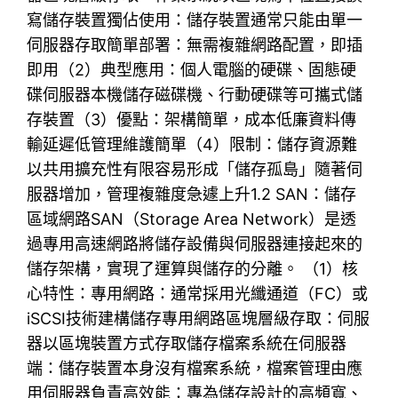
寫儲存裝置獨佔使用：儲存裝置通常只能由單一
伺服器存取簡單部署：無需複雜網路配置，即插
即用（2）典型應用：個人電腦的硬碟、固態硬
碟伺服器本機儲存磁碟機、行動硬碟等可攜式儲
存裝置（3）優點：架構簡單，成本低廉資料傳
輸延遲低管理維護簡單（4）限制：儲存資源難
以共用擴充性有限容易形成「儲存孤島」隨著伺
服器增加，管理複雜度急遽上升1.2 SAN：儲存
區域網路SAN（Storage Area Network）是透
過專用高速網路將儲存設備與伺服器連接起來的
儲存架構，實現了運算與儲存的分離。 （1）核
心特性：專用網路：通常採用光纖通道（FC）或
iSCSI技術建構儲存專用網路區塊層級存取：伺服
器以區塊裝置方式存取儲存檔案系統在伺服器
端：儲存裝置本身沒有檔案系統，檔案管理由應
用伺服器負責高效能：專為儲存設計的高頻寬、