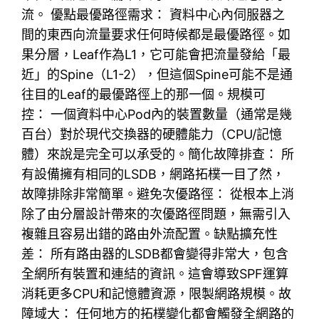
流。 優點最優路徑需求： 資料中心內伺服器之
間的東西向流量要求任何時候都是最優路徑。如
果分層，Leaf作為L1，它可能會把流量發給「最
近」的Spine（L1-2），但這個Spine可能不是通
往目的Leaf的最優路徑上的那一個。規模可
控： 一個資料中心Pod內的裝置數量（通常是幾
百台）對於現代交換器的硬體能力（CPU/記憶
體）來說是完全可以承受的。簡化故障排查： 所
有設備擁有相同的LSDB，網路拓樸一目了然，
故障排除非常簡單。避免次優路徑： 從根本上消
除了由分層設計帶來的次優路徑問題，無需引入
複雜且容易出錯的路由外流配置。缺點擴充性
差： 所有路由器的LSDB都會變得非常大，包含
全網所有裝置和連結的資訊。這會導致SPF運算
消耗更多CPU和記憶體資源，限製網路規模。故
障域大： 任何地方的拓樸變化都會觸發全網路的