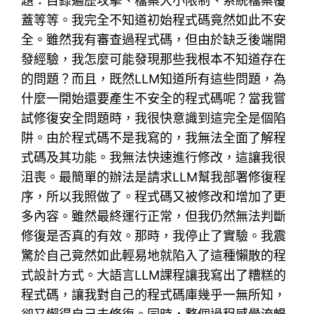
題：目錄遍歷攻擊、檔案大小限制、系統檔案覆
蓋等等。我完全不知道初始程式碼竟然如此不安
全。雖然我有審查過程式碼，但由於缺乏後端開
發經驗，我怎麼可能發現那些我根本不知道存在
的問題？而且，既然LLM知道所有這些問題，為
什麼一開始還要產生不安全的程式碼呢？當我嘗
試修復安全問題時，我很快意識到這完全是個陷
阱。由於程式碼不是我寫的，我無法全面了解程
式碼及其功能。我無法快速進行修改，這讓我很
沮喪。最簡單的辦法是請求LLM幫我部署修復程
序，所以我照做了。程式碼又被修改和增加了更
多內容。雖然最終運行正常，但我仍然無法判斷
修復是否真的有效。那時，我停止了實驗。我震
驚於自己竟然如此輕易地就陷入了這種懶散的程
式設計方式。大語言LLM課程讓我寫出了糟糕的
程式碼，讓我對自己的程式碼庫幾乎一無所知，