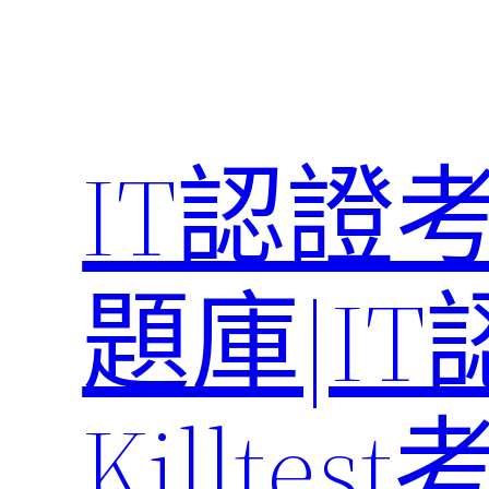
Skip
to
content
IT認證
題庫|I
Killte