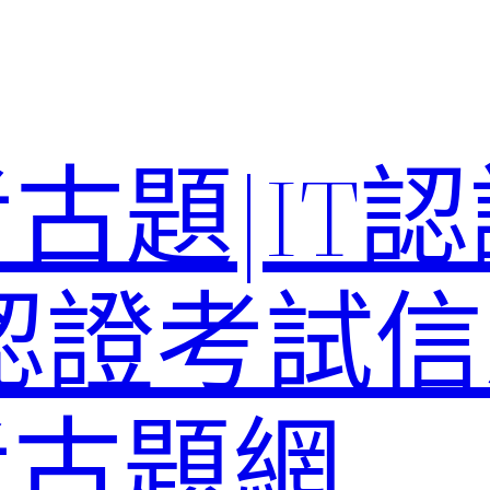
考古題|IT
T認證考試信
st考古題網