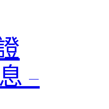
認證
息 –