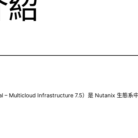
介紹
sional – Multicloud Infrastructure 7.5）是 Nu