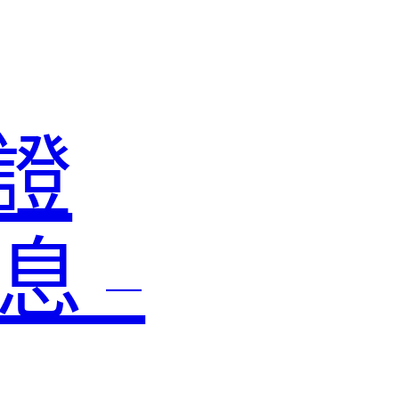
認證
息 –