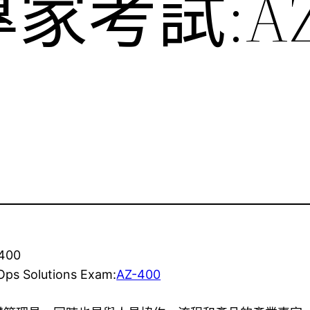
家考試:AZ
400
Ops Solutions Exam:
AZ-400