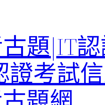
考古題|IT
T認證考試信
st考古題網