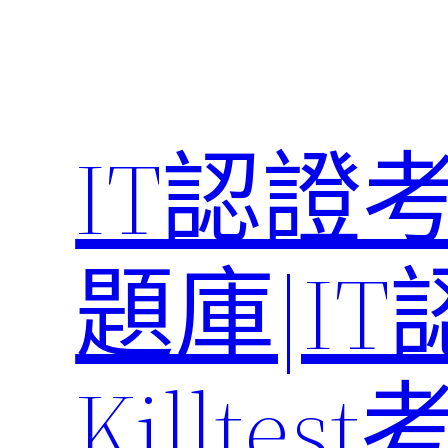
Skip
to
content
IT認證
題庫|I
Killte