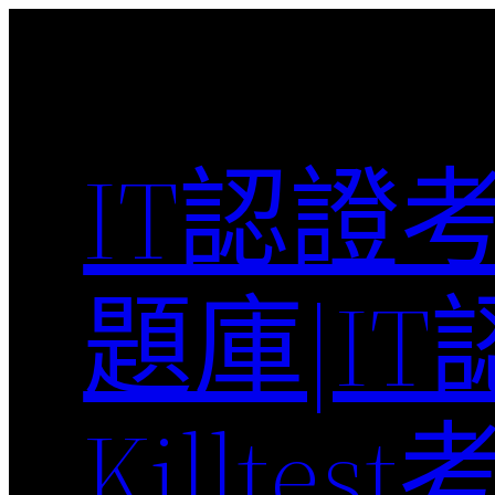
Skip
to
content
IT認證
題庫|I
Killte