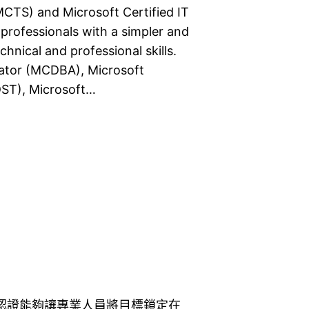
MCTS) and Microsoft Certified IT
 professionals with a simpler and
hnical and professional skills.
rator (MCDBA), Microsoft
DST), Microsoft…
認證能夠讓專業人員將目標鎖定在