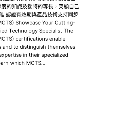
深度的知識及獨特的專長，突顯自己
技能 認證有效期與產品技術支持同步
 (MCTS) Showcase Your Cutting-
fied Technology Specialist The
MCTS) certifications enable
s and to distinguish themselves
pertise in their specialized
o learn which MCTS…