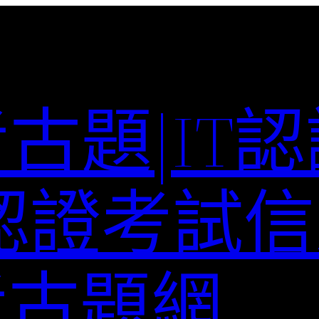
考古題|IT
T認證考試信
st考古題網