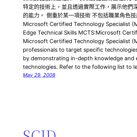
特定的技術上，並且透過實際工作，展示他們
的能力。 側重於某一項技術 不包括職業角色
Microsoft Certified Technology Specialist
Edge Technical Skills MCTS:Microsoft Certi
Microsoft Certified Technology Specialist (
professionals to target specific technologie
by demonstrating in-depth knowledge and ex
technologies. Refer to the following list t
May 29, 2008
SCJD