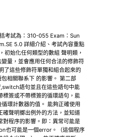
括考試為：310-055 Exam：Sun
Platform.SE 5.0 詳細介紹、考試內容重點
建，初始化任何類型的數組 聲明類，
法變量，並會應用任何合法的修飾符
,等等）。能夠明了這些修飾符單獨和組合起來的
包相關聯系下 的影響。 第二部
switch語句並且在這些語句中能
帶標簽或不帶標簽的循環語句，能
循環後循環計數器的值。 能夠正確使用
y）。能正確聲明擲出例外的方法，並知道
常對程序的影響。即：異常可能是
ception也可能是一個error。（這個程序