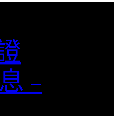
認證
息 –