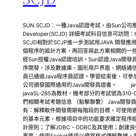
SUN SCJD：一種Java認證考試，由Sun公司推出。 
Developer(SCJD) 詳細考試科目信息可訪問：http:/
SCJD相對於SCJP進一步測試用JAVA 開
個程序的設計方案，再回答與此方案相關的一些問
經Sun授權Java認證培訓。Sun認證Java開
序開發，涉及數據庫、圖形用戶界面、網絡通
員已通過Java程序員認證。學習結束後，可參
公司頒發國際通用的Java開發員證書。 ja
javaSL-285為教材，機考部分的考試號為31
們相關考試考題信息 （點擊聯繫） Java
有：解釋軟件開發周期每階段的目標，可使用適當
的基本元素，根據項目中的功能要求確定程序
計原則；了解JDBC、ODBC及其使用；創建
界面；使用Socket連接以適當格式傳輸數據，