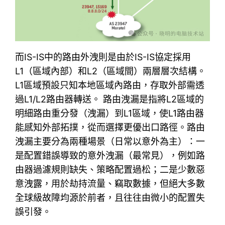
而IS-IS中的路由外洩則是由於IS-IS協定採用
L1（區域內部）和L2（區域間）兩層層次結構。
L1區域預設只知本地區域內路由，存取外部需透
過L1/L2路由器轉送。 ‌路由洩漏‌是指將L2區域的
明細路由‌重分發（洩漏）到L1區域‌，使L1路由器
能感知外部拓撲，從而選擇更優出口路徑‌。路由
洩漏主要分為兩種場景（日常以意外為主）：一
是配置錯誤導致的意外洩漏（最常見），例如路
由器過濾規則缺失、策略配置過松；二是少數惡
意洩露，用於劫持流量、竊取數據，但絕大多數
全球級故障均源於前者，且往往由微小的配置失
誤引發。