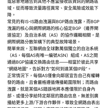
或惡意地通告到其他不應當接收該資訊的網路區
域‌，從而導致流量路徑異常、安全風險或效能下
降。
常見的有IS-IS路由洩漏與BGP路由洩露，而BGP
洩漏的核心與網際網路的核心協定BGP（邊界閘
道協定）及自治系統（AS）的協作邏輯相關，是
網際網路分散架構下的典型故障場景。
簡單來說，互聯網由全球數萬個獨立的自治系統
（AS，每個AS有唯一編號ASN）組成，AS之間
通過BGP協議交換路由信息——相當於彼此共享
“網絡地圖”，告訴對方“如何到達某個IP段”。
正常情況下，每個AS僅會向鄰居宣告自己有權轉
發的路由，且會嚴格遵循傳播範圍限制；而路由
洩露，就是某個AS錯誤地將本應僅限於自身內
部、或僅分享給特定鄰居的路由信息​​，無差別廣
播給更多上游/下游合作夥伴，導致全網路由表出