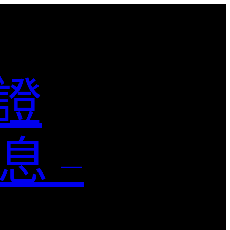
認證
息 –