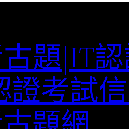
考古題|IT
T認證考試信
st考古題網