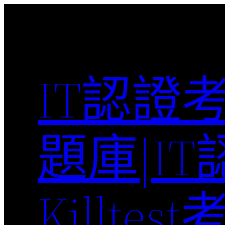
Skip
to
content
IT認證
題庫|I
Killte