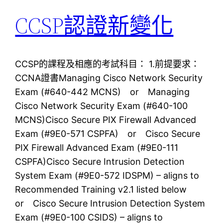
CCSP認證新變化
CCSP的課程及相應的考試科目： 1.前提要求：
CCNA證書Managing Cisco Network Security
Exam (#640-442 MCNS) or Managing
Cisco Network Security Exam (#640-100
MCNS)Cisco Secure PIX Firewall Advanced
Exam (#9E0-571 CSPFA) or Cisco Secure
PIX Firewall Advanced Exam (#9E0-111
CSPFA)Cisco Secure Intrusion Detection
System Exam (#9E0-572 IDSPM) – aligns to
Recommended Training v2.1 listed below
or Cisco Secure Intrusion Detection System
Exam (#9E0-100 CSIDS) – aligns to