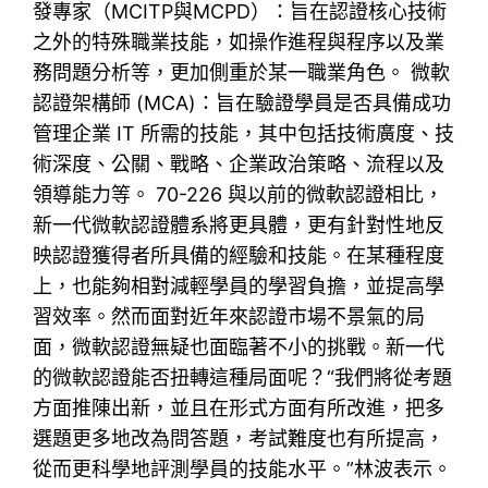
發專家（MCITP與MCPD）：旨在認證核心技術
之外的特殊職業技能，如操作進程與程序以及業
務問題分析等，更加側重於某一職業角色。 微軟
認證架構師 (MCA)：旨在驗證學員是否具備成功
管理企業 IT 所需的技能，其中包括技術廣度、技
術深度、公關、戰略、企業政治策略、流程以及
領導能力等。 70-226 與以前的微軟認證相比，
新一代微軟認證體系將更具體，更有針對性地反
映認證獲得者所具備的經驗和技能。在某種程度
上，也能夠相對減輕學員的學習負擔，並提高學
習效率。然而面對近年來認證市場不景氣的局
面，微軟認證無疑也面臨著不小的挑戰。新一代
的微軟認證能否扭轉這種局面呢？“我們將從考題
方面推陳出新，並且在形式方面有所改進，把多
選題更多地改為問答題，考試難度也有所提高，
從而更科學地評測學員的技能水平。”林波表示。