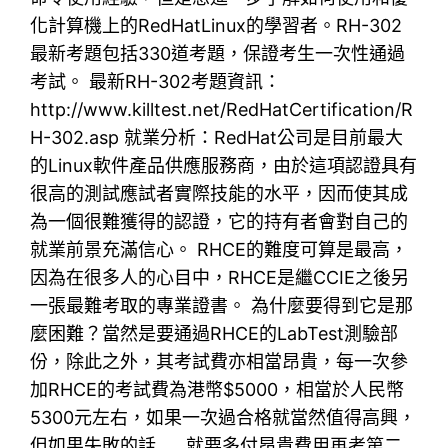
化計算機上的RedHatLinux的學習者。RH-302
最新考題包括330道考題，保證考生一次性通過
考試。 最新RH-302考題資訊：
http://www.killtest.net/RedHatCertification/R
H-302.asp 就業分析：RedHat公司是目前最大
的Linux軟件產品供應服務商，由於這項認證具有
很高的測試應試者實際技能的水平，因而使其成
為一個很難獲得的認證，它的持有者會對自己的
就業前景充滿信心。 RHCE的難度可算是最高，
因為在很多人的心目中，RHCE是繼CCIE之後另
一張最難考取的專業證書。 為什麼要得到它是那
麼困難？當然是要通過RHCE的LabTest測驗部
份，除此之外，其考試費亦相當昂貴，每一次參
加RHCE的考試費為港幣$5000，相當於人民幣
5300元左右，如果一次過合格就當然值得高興，
但如果失敗的話……就要多付昂貴費用再考第二