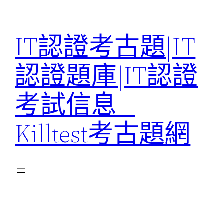
Skip
to
IT認證考古題|IT
content
認證題庫|IT認證
考試信息 –
Killtest考古題網