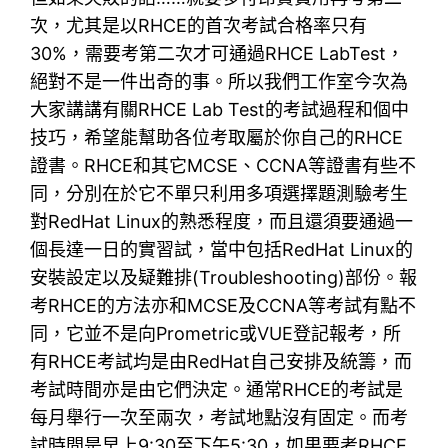
次，尤其是以RHCE的首次考試合格率只有
30%，需要考第二次才可通過RHCE LabTest，
絕對不是一件出奇的事。所以我們工作室今次為
大家講講有關RHCE Lab Test的考試過程和個中
技巧，希望能幫助各位考取屬於你自己的RHCE
證書。RHCE和其它MCSE、CCNA等證書有些不
同，分別在於它不單只利用多項選擇題測驗考生
對RedHat Linux的熟悉程度，而且還須要通過一
個長達一日的實習試，當中包括RedHat Linux的
安裝設定以及疑難排(Troubleshooting)部份。報
考RHCE的方法亦和MCSE及CCNA等考試有點不
同，它並不是向Prometric或VUE登記報考，所
有RHCE考試均是由RedHat自己安排及統籌，而
考試時間亦是由它們決定。通常RHCE的考試是
每月舉行一次至兩次，考試地點沒有固定。而考
試時間是早上9:30至下午5:30，如果要考RHCE