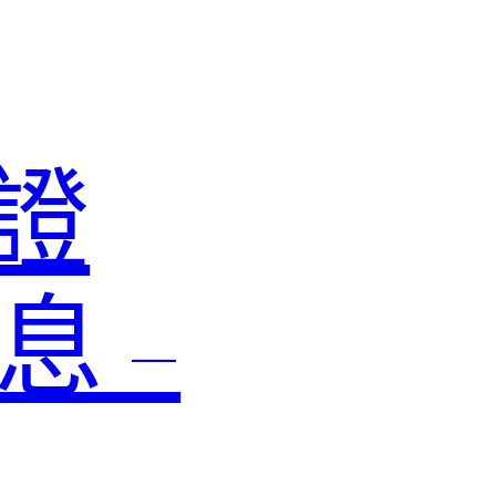
認證
息 –