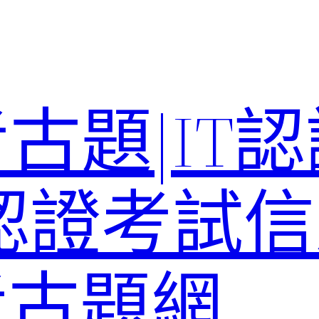
考古題|IT
T認證考試信
st考古題網