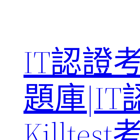
Skip
to
content
IT認證
題庫|I
Killte