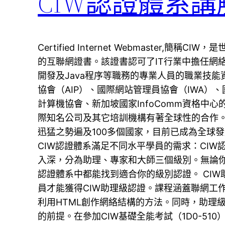
CIW認證體系講
Certified Internet Webmaster,
的互聯網證書。該證書認可了IT行業中擔任網
開發及Java程序等職務的專業人員的職業技能
協會（AIP）、國際網站管理員協會（IWA）、
計算機協會、新加坡國家InfoComm資格中心的認
際知名公司及其它培訓機構有著全球性的合作。 
迅猛之勢遍及100多個國家，目前已成為全球發
CIW認證體系滿足不同水平學員的需求：CIW
入深，分為助理、專家和大師三個級別。無論你
認證體系中都能找到適合你的級別認證。 CIW
員才能獲得CIW助理級認證。課程涵蓋聯網工
利用HTML創作網絡結構的方法。同時，助理
的前提。在參加CIW基礎全能考試（1D0-510）