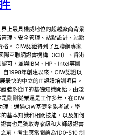
解
簡稱CIW，是世界上最具權威地位的超越廠商背景
絡管理、安全管理、站點設計、站點
資格。 CIW認證得到了互聯網專家
國際互聯網證書機構（ICII）、香港
可，並與IBM、HP、Intel等國
自1998年創建以來，CIW認證以
展最快的中立的IT認證培訓項目。
認證體系從IT的基礎知識開始，由淺
是剛剛從業還是工作多年，在CIW
助理：通過CIW基礎全能考試，學
作的基本知識和相關技能，以及如何
級證書也是獲取專家級和大師級證書
之前，考生應當閱讀為1D0-510 制