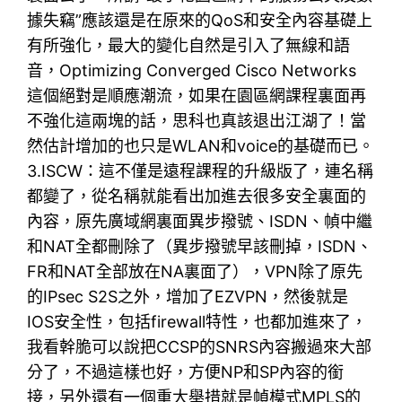
據失竊”應該還是在原來的QoS和安全內容基礎上
有所強化，最大的變化自然是引入了無線和語
音，Optimizing Converged Cisco Networks
這個絕對是順應潮流，如果在園區網課程裏面再
不強化這兩塊的話，思科也真該退出江湖了！當
然估計增加的也只是WLAN和voice的基礎而已。
3.ISCW：這不僅是遠程課程的升級版了，連名稱
都變了，從名稱就能看出加進去很多安全裏面的
內容，原先廣域網裏面異步撥號、ISDN、幀中繼
和NAT全都刪除了（異步撥號早該刪掉，ISDN、
FR和NAT全部放在NA裏面了），VPN除了原先
的IPsec S2S之外，增加了EZVPN，然後就是
IOS安全性，包括firewall特性，也都加進來了，
我看幹脆可以說把CCSP的SNRS內容搬過來大部
分了，不過這樣也好，方便NP和SP內容的銜
接，另外還有一個重大舉措就是幀模式MPLS的