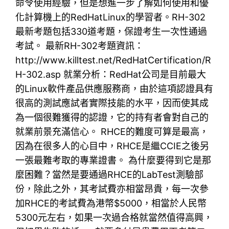
命令使用經驗，但是想進一步了解如何使用和優
化計算機上的RedHatLinux的學習者。RH-302
最新考題包括330道考題，保證考生一次性通過
考試。 最新RH-302考題資訊：
http://www.killtest.net/RedHatCertification/R
H-302.asp 就業分析：RedHat公司是目前最大
的Linux軟件產品供應服務商，由於這項認證具有
很高的測試應試者實際技能的水平，因而使其成
為一個很難獲得的認證，它的持有者會對自己的
就業前景充滿信心。 RHCE的難度可算是最高，
因為在很多人的心目中，RHCE是繼CCIE之後另
一張最難考取的專業證書。 為什麼要得到它是那
麼困難？當然是要通過RHCE的LabTest測驗部
份，除此之外，其考試費亦相當昂貴，每一次參
加RHCE的考試費為港幣$5000，相當於人民幣
5300元左右，如果一次過合格就當然值得高興，