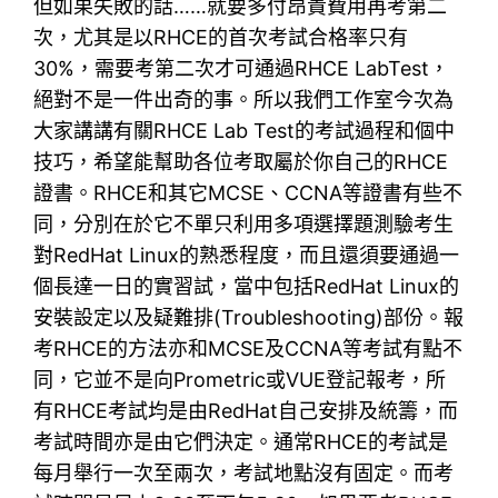
但如果失敗的話……就要多付昂貴費用再考第二
次，尤其是以RHCE的首次考試合格率只有
30%，需要考第二次才可通過RHCE LabTest，
絕對不是一件出奇的事。所以我們工作室今次為
大家講講有關RHCE Lab Test的考試過程和個中
技巧，希望能幫助各位考取屬於你自己的RHCE
證書。RHCE和其它MCSE、CCNA等證書有些不
同，分別在於它不單只利用多項選擇題測驗考生
對RedHat Linux的熟悉程度，而且還須要通過一
個長達一日的實習試，當中包括RedHat Linux的
安裝設定以及疑難排(Troubleshooting)部份。報
考RHCE的方法亦和MCSE及CCNA等考試有點不
同，它並不是向Prometric或VUE登記報考，所
有RHCE考試均是由RedHat自己安排及統籌，而
考試時間亦是由它們決定。通常RHCE的考試是
每月舉行一次至兩次，考試地點沒有固定。而考