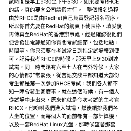
試時間是早上9:30至下午5:30，如果要考RHCE
的話，真的要向公司請假才行。 整個報名過程
由於RHCE是由RedHat自己負責登記報名程序，
所以你首先要在RedHat的網頁下載表格，填妥後
再傳真至RedHat的香港辦事處，經過確認後他們
便會發出電郵通知你有關考試細節，包括地點，
時間等。你只須要在考試當日到指定試場報到便
可。記得我考RHCE的時候，那天早上9:30到達
試場，同一時間還有六至七人在門外等候，大家
的心情都非常緊張，從言語交談中都知道大部份
考生都是第一次參加RHCE考試，我們各人都不
知一陣會發生甚麼事。就在這個時候，有一個人
從試場中走出來，原來他就是今次考試的主考官
RHCX，他吩咐我們進入試場，然後編排我們各
人坐的位置，而每個人的面前都有一部計算機，
以及一套RedHat Linux光盤，那時候望著那套