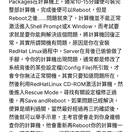
Packages在計算機上，通常10-15分鐘便可裝完
整部計算機，完成後便可以Reboot，但是
Reboot之後……問題就來了，計算機並不能正常
激活進入Shell Prompt或X Window，而考試要
求就是要你能夠解決這個問題，將計算機回復正
常。其實所謂開機有問題，原因是你在安裝
RedHat Linux過程中，Server在背後已偷偷做了
手腳，令你的計算機出現問題，通常都是修改了
系統背後的某些設定檔(Config File)所引致，才
會令你無法正常開機。其實只要知道問題所在，
然後利用RedHatLinux CD-ROM激活計算機，然
後進入Rescue Mode，尋找有關設定檔修正過
後，再Save andReboot，如果問題已經解決，
便算是順利過關，當然最好經過再三的確認後，
然後就可以舉手示意，主考官便會走到你身邊檢
查你的計算機，他會重新再Reboot你的計算機一