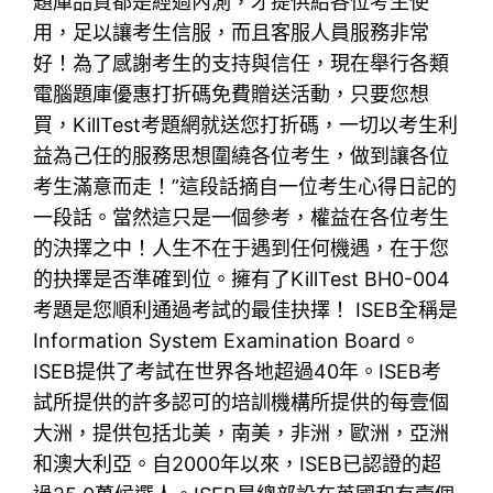
題庫品質都是經過內測，才提供給各位考生使
用，足以讓考生信服，而且客服人員服務非常
好！為了感謝考生的支持與信任，現在舉行各類
電腦題庫優惠打折碼免費贈送活動，只要您想
買，KillTest考題網就送您打折碼，一切以考生利
益為己任的服務思想圍繞各位考生，做到讓各位
考生滿意而走！”這段話摘自一位考生心得日記的
一段話。當然這只是一個參考，權益在各位考生
的決擇之中！人生不在于遇到任何機遇，在于您
的抉擇是否準確到位。擁有了KillTest BH0-004
考題是您順利通過考試的最佳抉擇！ ISEB全稱是
Information System Examination Board。
ISEB提供了考試在世界各地超過40年。ISEB考
試所提供的許多認可的培訓機構所提供的每壹個
大洲，提供包括北美，南美，非洲，歐洲，亞洲
和澳大利亞。自2000年以來，ISEB已認證的超